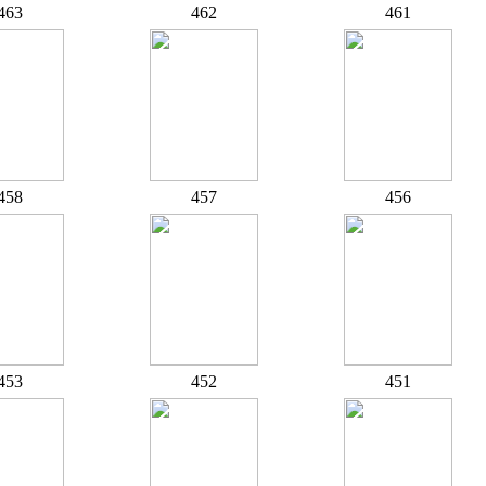
463
462
461
458
457
456
453
452
451