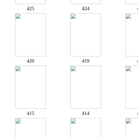
425
424
420
419
415
414