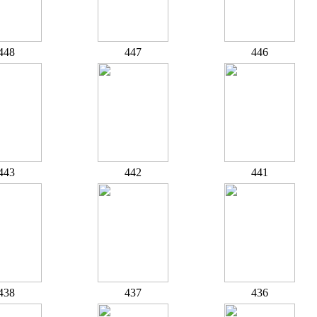
448
447
446
443
442
441
438
437
436