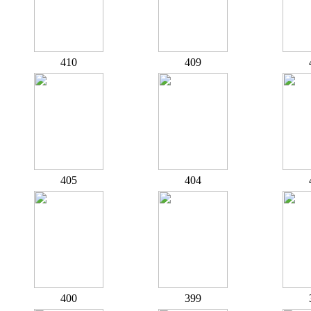
410
409
405
404
400
399