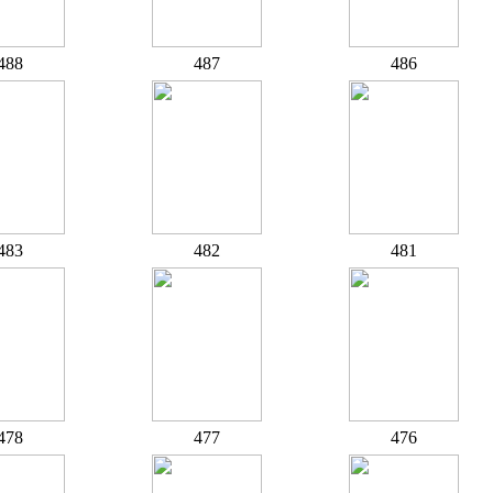
488
487
486
483
482
481
478
477
476