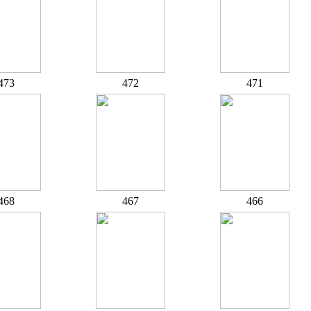
473
472
471
468
467
466