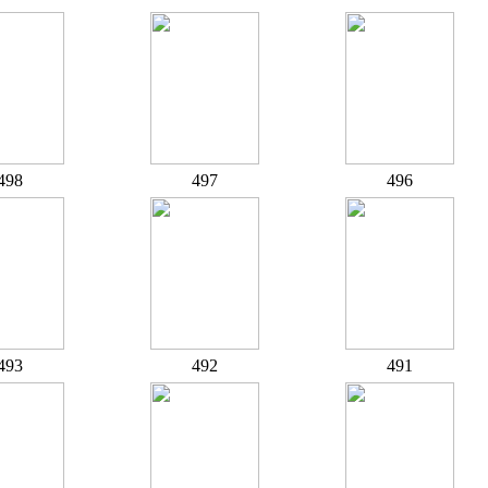
498
497
496
493
492
491