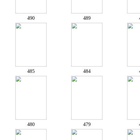
490
489
485
484
480
479