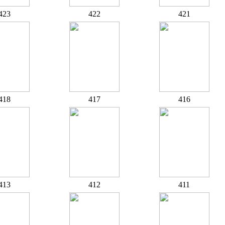
423
422
421
418
417
416
413
412
411