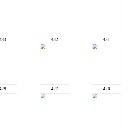
433
432
431
428
427
426