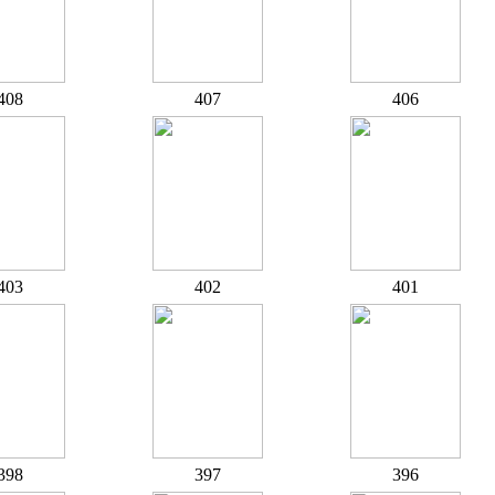
408
407
406
403
402
401
398
397
396