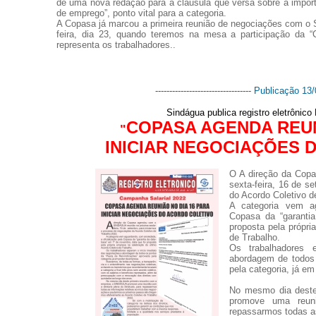
de uma nova redação para a cláusula que versa sobre a import
de emprego”, ponto vital para a categoria.
A Copasa já marcou a primeira reunião de negociações com o S
feira, dia 23, quando teremos na mesa a participação da 
representa os trabalhadores..
---------------------------------- Publicação 13/0
Sindágua publica registro eletrônic
COPASA AGENDA REUN
"
INICIAR NEGOCIAÇÕES 
O A direção da Cop
sexta-feira, 16 de s
do Acordo Coletivo d
A categoria vem ag
Copasa da “garanti
proposta pela própri
de Trabalho.
Os trabalhadores 
abordagem de todos 
pela categoria, já e
No mesmo dia deste
promove uma reuni
repassarmos todas as