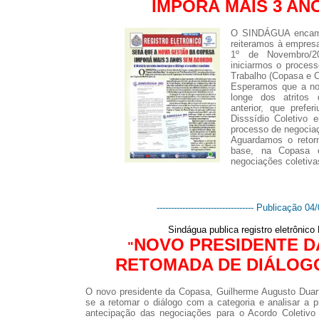
IMPORÁ MAIS 3 A
O SINDÁGUA encamin
reiteramos à empresa
1º de Novembro/2
iniciarmos o proces
Trabalho (Copasa e 
Esperamos que a nova
longe dos atritos 
anterior, que prefer
Disssídio Coletiv
processo de negocia
Aguardamos o retor
base, na Copasa e
negociações coletiva
---------------------------------- Publicação 04/0
Sindágua publica registro eletrônic
NOVO PRESIDENTE D
"
RETOMADA DE DIÁLOG
O novo presidente da Copasa, Guilherme Augusto Duar
se a retomar o diálogo com a categoria e analisar a
antecipação das negociações para o Acordo Coletivo