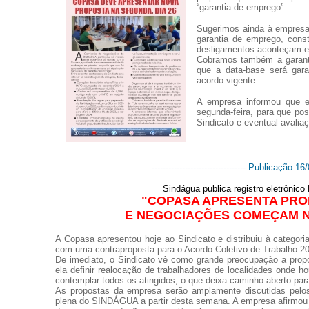
“garantia de emprego”.
S
ugerimos ainda à empresa
garantia de emprego, con
desligamentos aconteçam es
Cobramos também a garant
que a data-base será gar
acordo vigente.
A empresa informou que e
segunda-feira, para que po
Sindicato e eventual avalia
---------------------------------- Publicação 16/0
Sindágua publica registro eletrônic
"
COPASA APRESENTA PRO
E NEGOCIAÇÕES COMEÇAM N
A
Copasa apresentou hoje ao Sindicato e distribuiu à categori
com uma contraproposta para o Acordo Coletivo de Trabalho 2
De imediato, o Sindicato vê como grande preocupação a prop
ela definir realocação de trabalhadores de localidades onde 
contemplar todos os atingidos, o que deixa caminho aberto pa
As propostas da empresa serão amplamente discutidas pelos 
plena do SINDÁGUA a partir desta semana. A empresa afirmou 