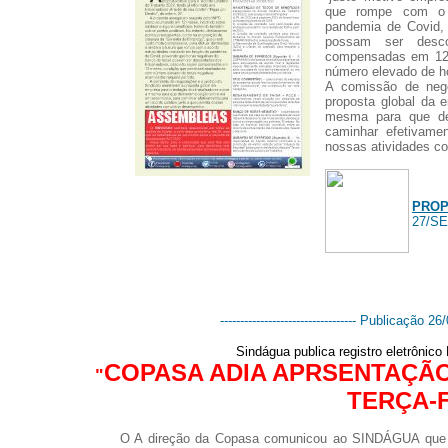
que rompe com o a
pandemia de Covid,
possam ser desco
compensadas em 12 
número elevado de h
A comissão de nego
proposta global da 
mesma para que del
caminhar efetivame
nossas atividades c
PROP
27/S
---------------------------------- Publicação 26/0
Sindágua publica registro eletrônic
COPASA ADIA APRSENTAÇÃO
"
TERÇA-
O A direção da Copasa comunicou ao SINDÁGUA que 