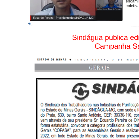
encam
coletiv
-----
Sindágua publica edi
Campanha Sal